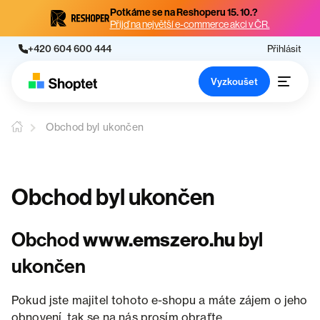
Potkáme se na Reshoperu 15. 10.?
Přijď na největší e-commerce akci v ČR.
+420 604 600 444
Přihlásit
Vyzkoušet
Obchod byl ukončen
Obchod byl ukončen
Obchod
www.emszero.hu
byl
ukončen
Pokud jste majitel tohoto e-shopu a máte zájem o jeho
obnovení, tak se na nás prosím obraťte.